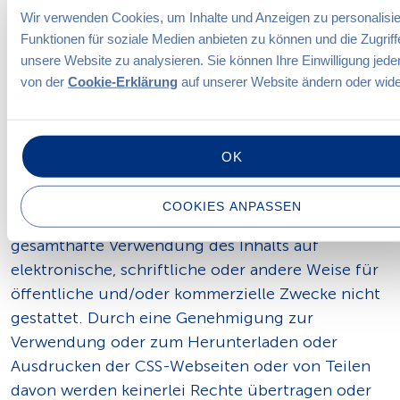
Wir verwenden Cookies, um Inhalte und Anzeigen zu personalisie
Der gesamte Inhalt der CSS-Webseiten ist durch
Funktionen für soziale Medien anbieten zu können und die Zugriff
das Urheber- und/oder Markenrecht geschützt.
unsere Website zu analysieren. Sie können Ihre Einwilligung jeder
Das Herunterladen oder Ausdrucken von
von der
Cookie-Erklärung
auf unserer Website ändern oder wide
Teilbereichen zu privater oder interner
Verwendung ist gestattet, sofern rechtlich
geschützte Bezeichnungen nicht entfernt
OK
werden. Ohne schriftliches Einverständnis der
CSS Kranken-Versicherung AG (stellvertretend für
COOKIES ANPASSEN
die Betreiberinnen) ist die teilweise oder
gesamthafte Verwendung des Inhalts auf
elektronische, schriftliche oder andere Weise für
öffentliche und/oder kommerzielle Zwecke nicht
gestattet. Durch eine Genehmigung zur
Verwendung oder zum Herunterladen oder
Ausdrucken der CSS-Webseiten oder von Teilen
davon werden keinerlei Rechte übertragen oder