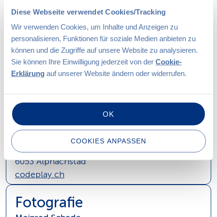
css.ch
Diese Webseite verwendet Cookies/Tracking
Wir verwenden Cookies, um Inhalte und Anzeigen zu
Konzeption
personalisieren, Funktionen für soziale Medien anbieten zu
können und die Zugriffe auf unsere Website zu analysieren.
Codeplay GmbH
Weissgrund AG, Zurich
Sie können Ihre Einwilligung jederzeit von der
Cookie-
Niederstad 20
Limmatstrasse 107
Erklärung
auf unserer Website ändern oder widerrufen.
6053 Alpnachstad
8031 Zürich
codeplay.ch
weissgrund.ch
OK
Technische Umsetzung
Codeplay GmbH
COOKIES ANPASSEN
Niederstad 20
6053 Alpnachstad
codeplay.ch
Fotografie